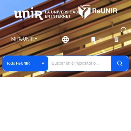
Mi ReUNIR
(0)
Todo ReUNIR