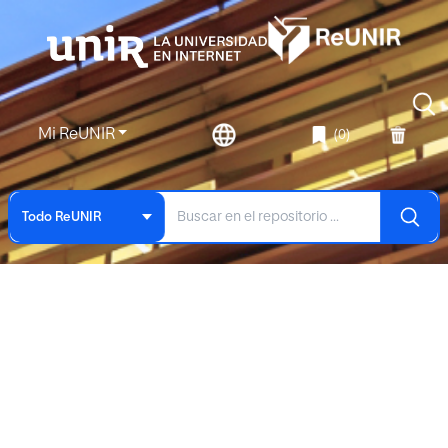
Mi ReUNIR
(0)
Todo ReUNIR