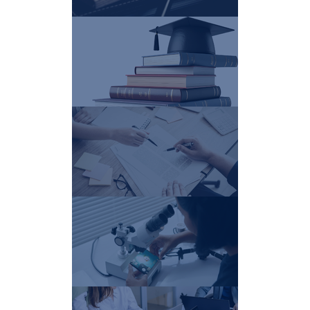
Resultados de
investigación
+información ...
Tesis
+información
...
Trabajos fin de grado
+información
...
Trabajos fin de máster