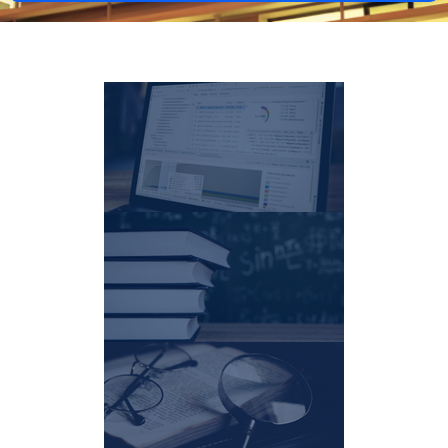
Datos de investigación
+información ...
Recursos didácticos
+información
...