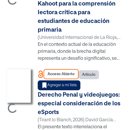
Kahoot para la comprensión
lectora crítica para
estudiantes de educación
primaria
(
Universidad Internacional de La Rioja
,
2025-10-06
En el contexto actual de la educación
)
Eleodoro Huamán Baldeón;
Universidad César Vallejo
primaria, donde la brecha digital
;
Oscar López
Regalado; Universidad César Vallejo
representa un desafío significativo, se
;
Universidad César Vallejo
propuso un modelo didáctico basado
;
Universidad
César Vallejo
en el uso de software interactivo,
;
https://orcid.org/0000-
Acceso Abierto
Artículo
Item type:
,
0001-9175-6687
específicamente Genially y Kahoot, para
;
https://orcid.org/0000-
Agregar a mi lista
0003-2393-1820
potenciar la comprensión lectora crítica.
;
https://ror.org/0297axj39
El objetivo principal fue diseñar una
;
Derecho Penal y videojuegos:
gando...
https://ror.org/0297axj39
propuesta que, a través de herramientas
especial consideración de los
digitales, promoviera el desarrollo de
eSports
habilidades lectoras en sus niveles
(
Tirant lo Blanch
,
2026
)
David García
literal, inferencial y crítico. Para ello, se
Carmona
El presente texto interrelaciona el
realizó una investigación descriptiva