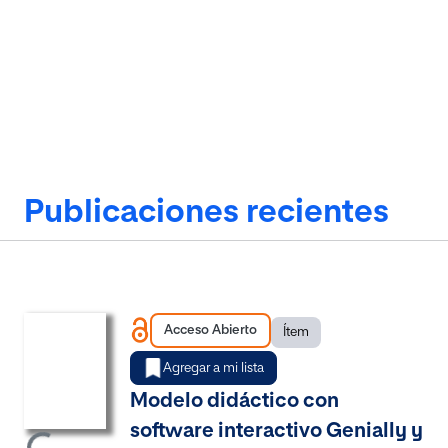
Publicaciones recientes
Acceso Abierto
Ítem
Item type:
,
Agregar a mi lista
Modelo didáctico con
gando...
software interactivo Genially y