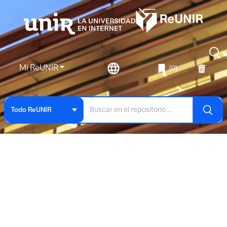
Mi ReUNIR
(0)
Todo ReUNIR