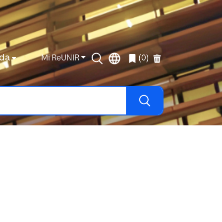
da
Mi ReUNIR
(0)