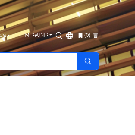
da
Mi ReUNIR
(0)