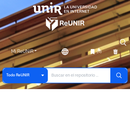
Mi ReUNIR
(0)
Todo ReUNIR