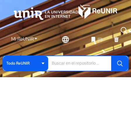
Mi ReUNIR
(0)
Todo ReUNIR