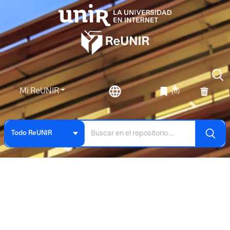
Mi ReUNIR
(0)
Todo ReUNIR