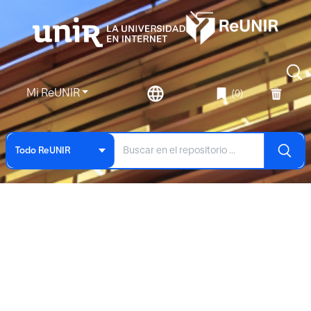
Mi ReUNIR
(0)
Todo ReUNIR