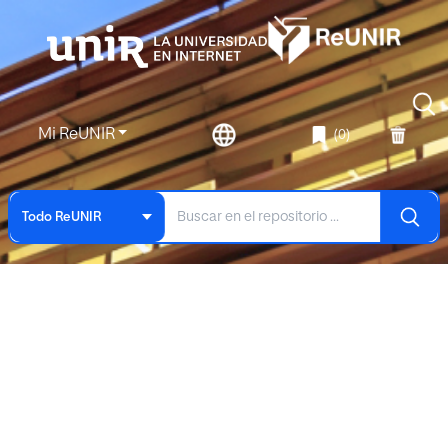
Mi ReUNIR
(0)
Todo ReUNIR