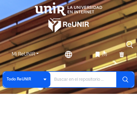
Mi ReUNIR
(0)
Todo ReUNIR