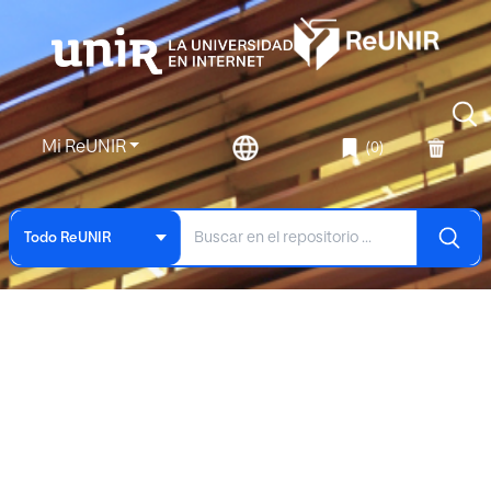
Mi ReUNIR
(0)
Todo ReUNIR