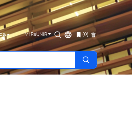
da
Mi ReUNIR
(0)