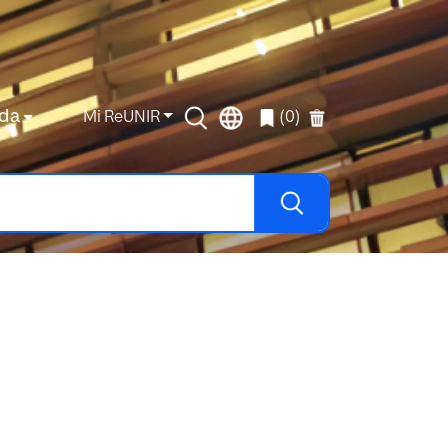
da
Mi ReUNIR
(0)