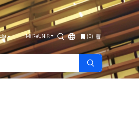
da
Mi ReUNIR
(0)