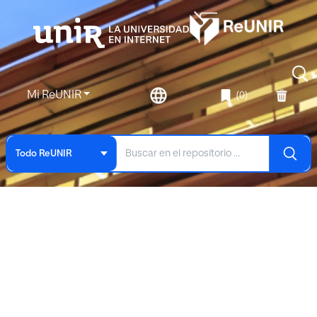
Mi ReUNIR
(0)
Todo ReUNIR