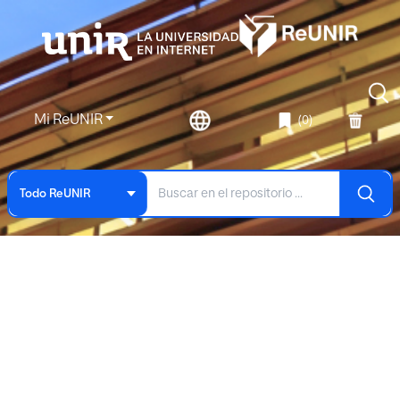
Mi ReUNIR
(0)
Todo ReUNIR