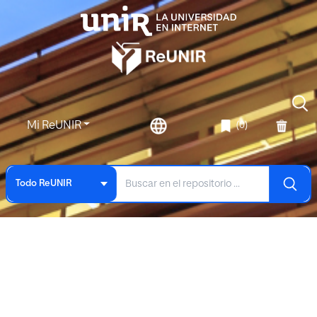
Mi ReUNIR
(0)
Todo ReUNIR