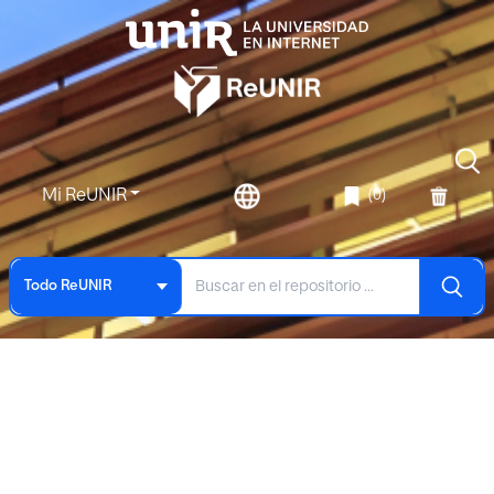
Mi ReUNIR
(0)
Todo ReUNIR