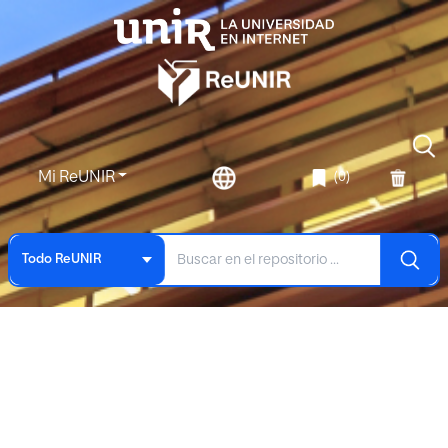
Mi ReUNIR
(0)
Todo ReUNIR