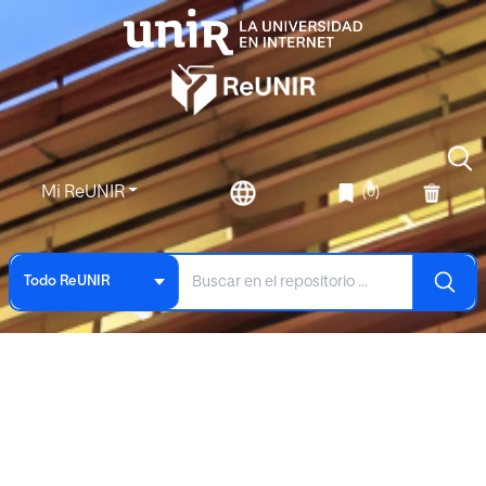
Mi ReUNIR
(0)
Todo ReUNIR