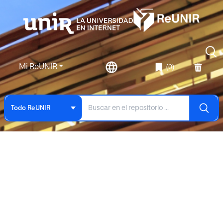
Mi ReUNIR
(0)
Todo ReUNIR