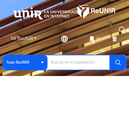
Mi ReUNIR
(0)
Todo ReUNIR