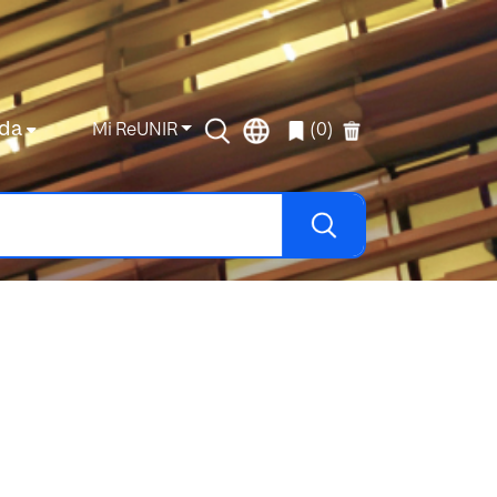
da
Mi ReUNIR
(0)