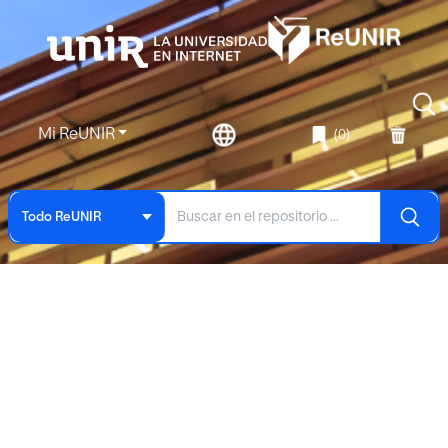
Mi ReUNIR
(0)
Todo ReUNIR