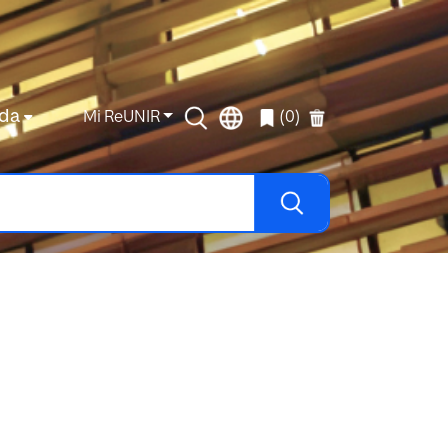
da
Mi ReUNIR
(0)