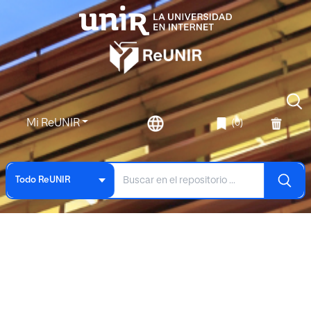
Mi ReUNIR
(0)
Todo ReUNIR