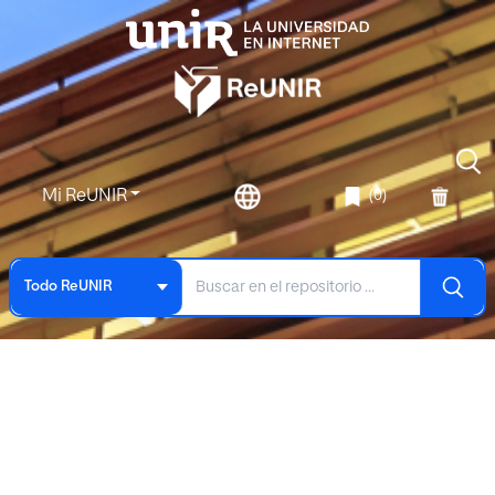
Mi ReUNIR
(0)
Todo ReUNIR