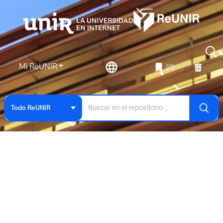
Mi ReUNIR
(0)
Todo ReUNIR