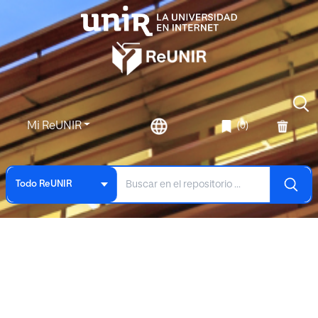
Mi ReUNIR
(0)
Todo ReUNIR