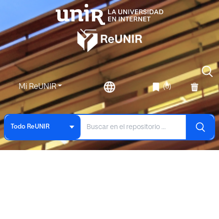
Mi ReUNIR
(0)
Todo ReUNIR