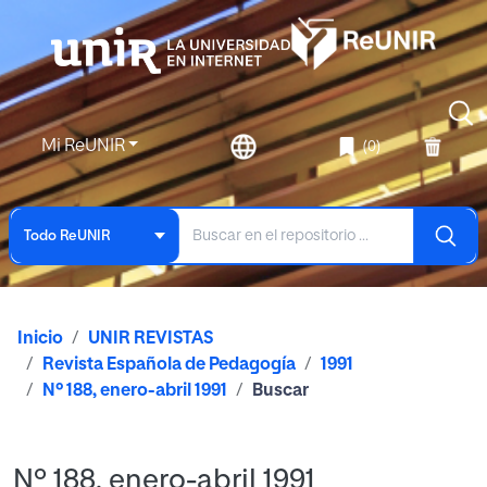
Mi ReUNIR
(0)
Todo ReUNIR
Inicio
UNIR REVISTAS
Revista Española de Pedagogía
1991
Nº 188, enero-abril 1991
Buscar
Nº 188, enero-abril 1991