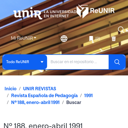
Mi ReUNIR
(0)
Todo ReUNIR
Inicio
UNIR REVISTAS
Revista Española de Pedagogía
1991
Nº 188, enero-abril 1991
Buscar
Nº 188, enero-abril 1991