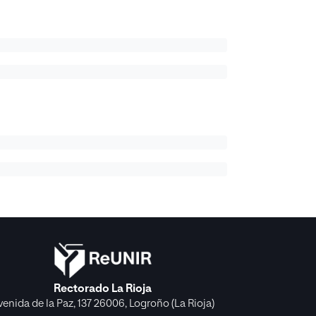
Rectorado La Rioja
venida de la Paz, 137 26006, Logroño (La Rioja)