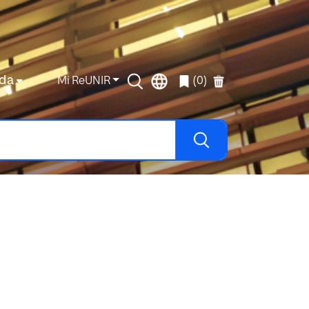
da
Mi ReUNIR
(0)