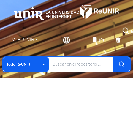
Mi ReUNIR
(0)
Todo ReUNIR