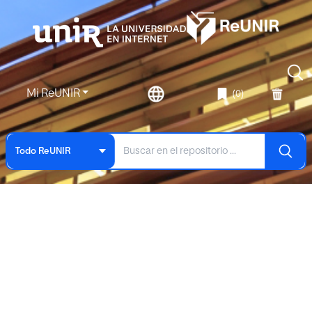
Mi ReUNIR
(0)
Todo ReUNIR