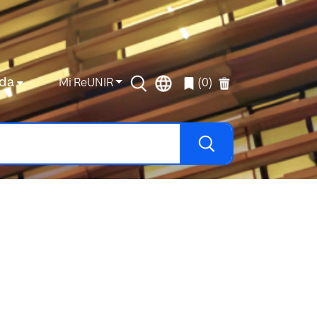
da
Mi ReUNIR
(0)