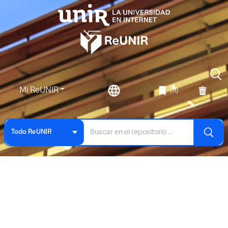
Mi ReUNIR
(0)
Todo ReUNIR