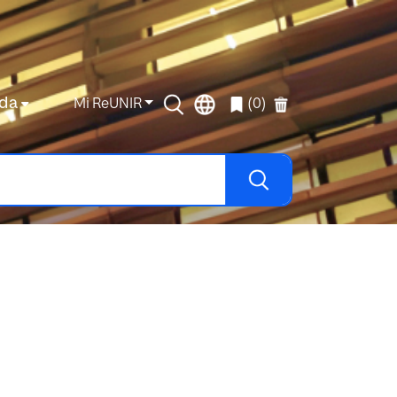
da
Mi ReUNIR
(0)