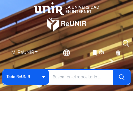
Mi ReUNIR
(0)
Todo ReUNIR