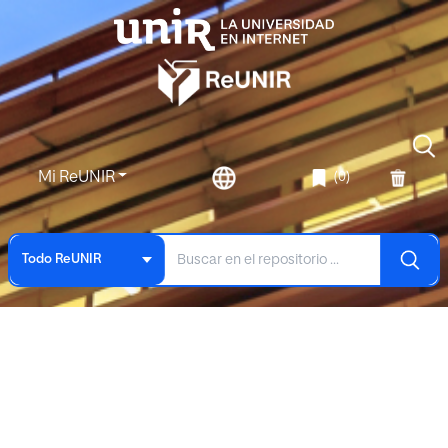
Mi ReUNIR
(0)
Todo ReUNIR