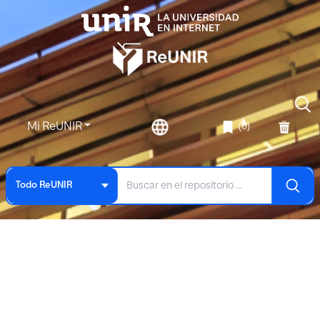
Mi ReUNIR
(0)
Todo ReUNIR