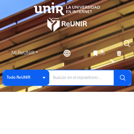
Mi ReUNIR
(0)
Todo ReUNIR