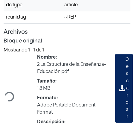
dc.type
article
reunir.tag
~REP
Archivos
Bloque original
Mostrando
1 - 1 de 1
Nombre:
D
2 La Estructura de la Enseñanza-
e
Educación.pdf
s
Cargando...
c
Tamaño:
a
1.8 MB
r
Formato:
g
Adobe Portable Document
a
Format
r
Descripción: