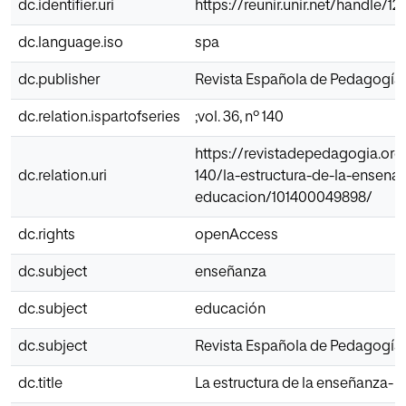
dc.identifier.uri
https://reunir.unir.net/handle/
dc.language.iso
spa
dc.publisher
Revista Española de Pedagogía
dc.relation.ispartofseries
;vol. 36, nº 140
https://revistadepedagogia.org
dc.relation.uri
140/la-estructura-de-la-ensena
educacion/101400049898/
dc.rights
openAccess
dc.subject
enseñanza
dc.subject
educación
dc.subject
Revista Española de Pedagogía
dc.title
La estructura de la enseñanza- 