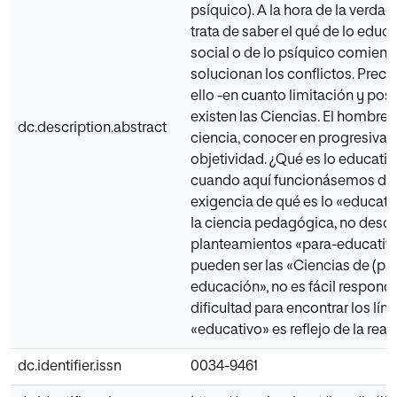
psíquico). A la hora de la verda
trata de saber el qué de lo educa
social o de lo psíquico comienz
solucionan los conflictos. Preci
ello -en cuanto limitación y posi
existen las Ciencias. El hombre 
dc.description.abstract
ciencia, conocer en progresiva e
objetividad. ¿Qué es lo educati
cuando aquí funcionásemos den
exigencia de qué es lo «educat
la ciencia pedagógica, no desde
planteamientos «para-educati
pueden ser las «Ciencias de (par
educación», no es fácil responde
dificultad para encontrar los lími
«educativo» es reflejo de la real
dc.identifier.issn
0034-9461