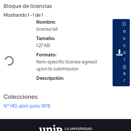
Bloque de licencias
Mostrando
1 - 1 de 1
Nombre:
D
license.txt
e
s
Tamaño:
Cargando...
c
1.27 KB
a
Formato:
r
Item-specific license agreed
g
upon to submission
a
Descripción:
r
Colecciones
Nº 140, abril-junio 1978