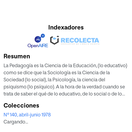
Indexadores
Resumen
La Pedagogía es la Ciencia de la Educación, (lo educativo)
como se dice que la Sociología es la Ciencia de la
Sociedad (lo social), la Psicología, la ciencia del
psiquismo (lo psíquico). A la hora de la verdad cuando se
trata de saber el qué de lo educativo, de lo social o de lo
psíquico comienzan y no se solucionan los conflictos.
Colecciones
Precisamente, por ello -en cuanto limitación y
Nº 140, abril-junio 1978
posibilidad-, existen las Ciencias. El hombre necesita
Cargando...
hacer ciencia, conocer en progresiva exactitud y
objetividad.