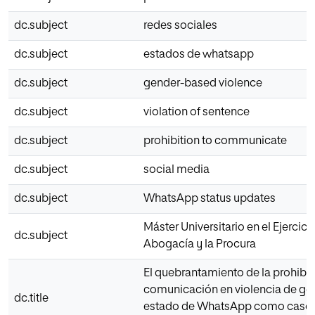
dc.subject
redes sociales
dc.subject
estados de whatsapp
dc.subject
gender-based violence
dc.subject
violation of sentence
dc.subject
prohibition to communicate
dc.subject
social media
dc.subject
WhatsApp status updates
Máster Universitario en el Ejercici
dc.subject
Abogacía y la Procura
El quebrantamiento de la prohibi
comunicación en violencia de gén
dc.title
estado de WhatsApp como caso