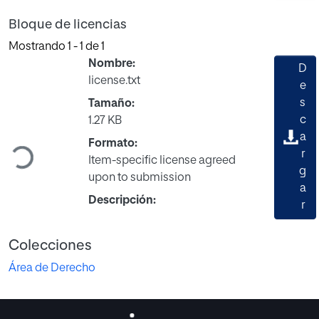
Bloque de licencias
Mostrando
1 - 1 de 1
Nombre:
D
license.txt
e
s
Tamaño:
c
1.27 KB
Cargando...
a
Formato:
r
Item-specific license agreed
g
upon to submission
a
Descripción:
r
Colecciones
Área de Derecho