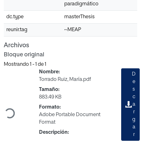
paradigmático
dc.type
masterThesis
reunir.tag
~MEAP
Archivos
Bloque original
Mostrando
1 - 1 de 1
Nombre:
D
Torrado Ruiz, María.pdf
e
s
Tamaño:
c
883.49 KB
Cargando...
a
Formato:
r
Adobe Portable Document
g
Format
a
Descripción:
r