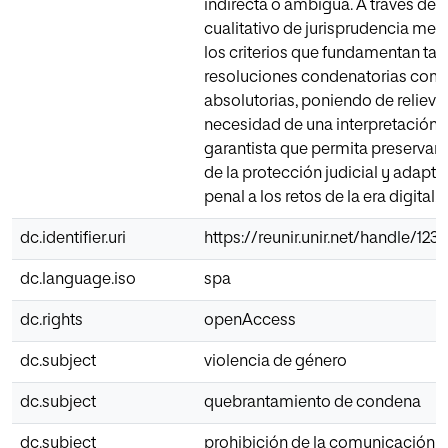
indirecta o ambigua. A través de u
cualitativo de jurisprudencia meno
los criterios que fundamentan tan
resoluciones condenatorias como
absolutorias, poniendo de relieve 
necesidad de una interpretación u
garantista que permita preservar l
de la protección judicial y adapta
penal a los retos de la era digital.
dc.identifier.uri
https://reunir.unir.net/handle/12
dc.language.iso
spa
dc.rights
openAccess
dc.subject
violencia de género
dc.subject
quebrantamiento de condena
dc.subject
prohibición de la comunicación