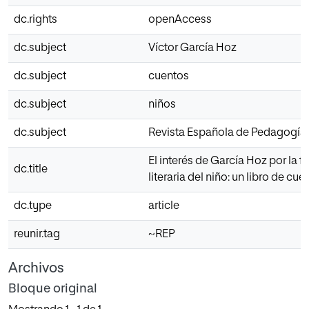
dc.rights
openAccess
dc.subject
Víctor García Hoz
dc.subject
cuentos
dc.subject
niños
dc.subject
Revista Española de Pedagogía
El interés de García Hoz por la 
dc.title
literaria del niño: un libro de cue
dc.type
article
reunir.tag
~REP
Archivos
Bloque original