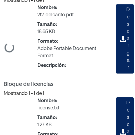
Mostrando
1 - 1 de 1
Nombre:
D
212-delcanto.pdf
e
s
Tamaño:
c
18.65 KB
a
Formato:
Cargando...
r
Adobe Portable Document
g
Format
a
Descripción:
r
Bloque de licencias
Mostrando
1 - 1 de 1
Nombre:
D
license.txt
e
s
Tamaño:
c
1.27 KB
a
Formato: