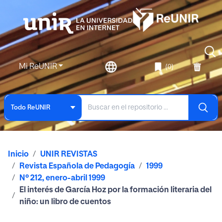
Mi ReUNIR
(0)
Todo ReUNIR
Inicio
UNIR REVISTAS
Revista Española de Pedagogía
1999
Nº 212, enero-abril 1999
El interés de García Hoz por la formación literaria del
niño: un libro de cuentos