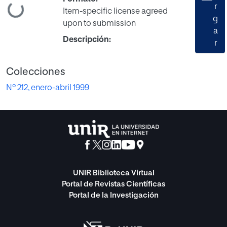
Cargando...
r
Item-specific license agreed
g
upon to submission
a
Descripción:
r
Colecciones
Nº 212, enero-abril 1999
UNIR Biblioteca Virtual
Portal de Revistas Científicas
Portal de la Investigación