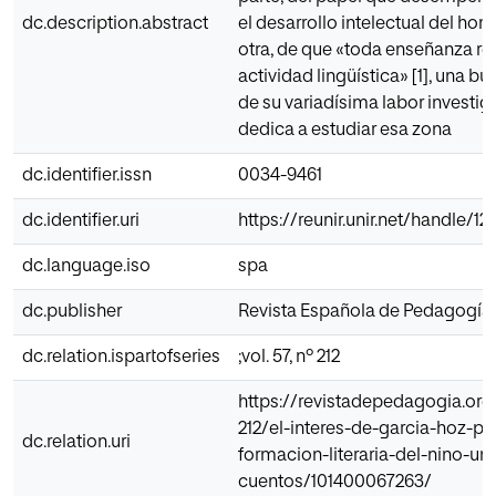
dc.description.abstract
el desarrollo intelectual del hom
otra, de que «toda enseñanza r
actividad lingüística» [1], una b
de su variadísima labor investig
dedica a estudiar esa zona
dc.identifier.issn
0034-9461
dc.identifier.uri
https://reunir.unir.net/handle/
dc.language.iso
spa
dc.publisher
Revista Española de Pedagogía
dc.relation.ispartofseries
;vol. 57, nº 212
https://revistadepedagogia.org/
212/el-interes-de-garcia-hoz-por
dc.relation.uri
formacion-literaria-del-nino-un-
cuentos/101400067263/