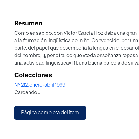
Resumen
Como es sabido, don Víctor García Hoz daba una gran 
a la formación lingüística del niño. Convencido, por una
parte, del papel que desempeña la lengua en el desarrol
del hombre, y, por otra, de que «toda enseñanza reposa
una actividad lingüística» [1], una buena parcela de su v
labor investigadora la dedica a estudiar esa zona
Colecciones
Nº 212, enero-abril 1999
Cargando...
Página completa del ítem