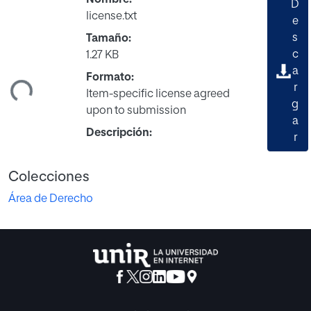
D
license.txt
e
s
Tamaño:
c
1.27 KB
ando...
a
Formato:
r
Item-specific license agreed
g
upon to submission
a
Descripción:
r
Colecciones
Área de Derecho