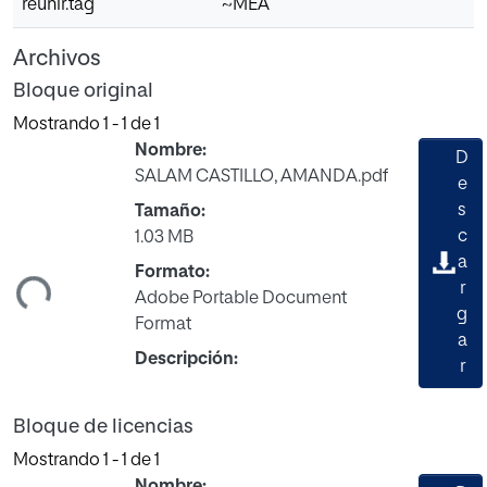
reunir.tag
~MEA
Archivos
Bloque original
Mostrando
1 - 1 de 1
Nombre:
D
SALAM CASTILLO, AMANDA.pdf
e
s
Tamaño:
c
1.03 MB
ando...
a
Formato:
r
Adobe Portable Document
g
Format
a
Descripción:
r
Bloque de licencias
Mostrando
1 - 1 de 1
Nombre: