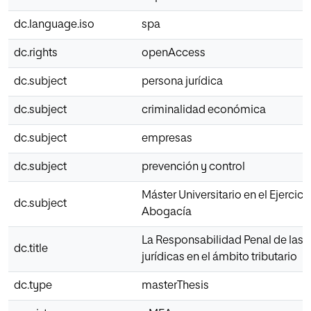
dc.language.iso
spa
dc.rights
openAccess
dc.subject
persona jurídica
dc.subject
criminalidad económica
dc.subject
empresas
dc.subject
prevención y control
Máster Universitario en el Ejercici
dc.subject
Abogacía
La Responsabilidad Penal de las 
dc.title
jurídicas en el ámbito tributario
dc.type
masterThesis